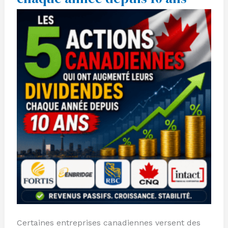
ont
augmenté
leurs
dividendes
chaque
année
depuis
10
ans
Certaines entreprises canadiennes versent des