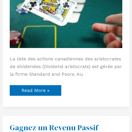
La liste des actions canadiennes des aristocrates
de dividendes (Dividend aristocrats) est gérée par
la firme Standard and Poors. Au
Read More »
Gagnez un Revenu Passif
Gagnez
un