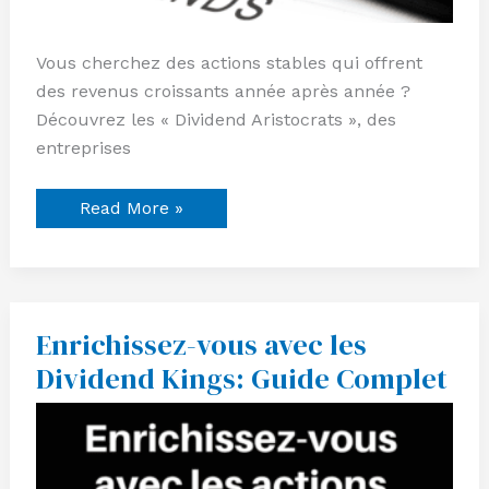
Vous cherchez des actions stables qui offrent
des revenus croissants année après année ?
Découvrez les « Dividend Aristocrats », des
entreprises
Read More »
Enrichissez-vous avec les
Enrichissez-
vous
Dividend Kings: Guide Complet
avec
les
Dividend
Kings:
Guide
Complet