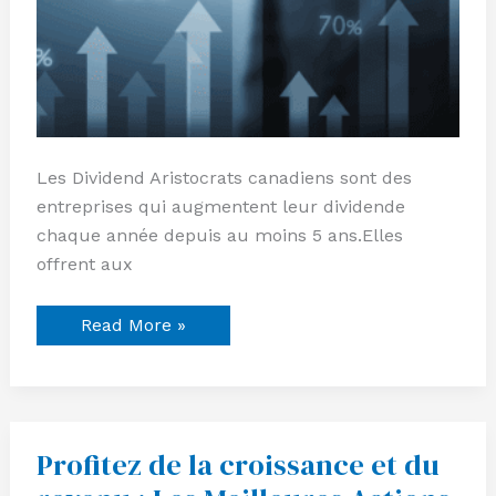
Les Dividend Aristocrats canadiens sont des
entreprises qui augmentent leur dividende
chaque année depuis au moins 5 ans.Elles
offrent aux
Read More »
Profitez de la croissance et du
Profitez
de
la