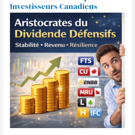
Investisseurs Canadiens
du
Dividende
Défensifs
pour
Investisseurs
Canadiens