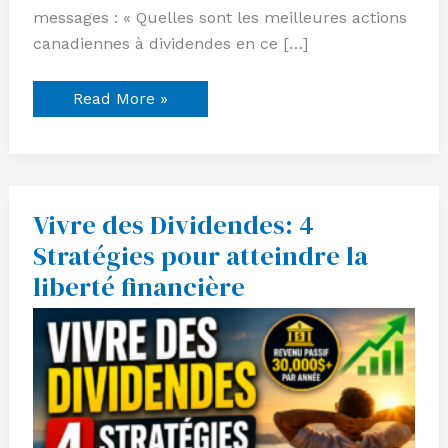
messages : « Quelles sont les meilleures actions
canadiennes à dividendes en ce […]
Read More »
Vivre des Dividendes: 4
Vivre
des
Stratégies pour atteindre la
Dividendes:
4
liberté financière
Stratégies
pour
atteindre
la
liberté
financière