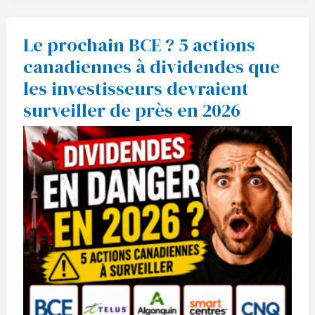
Le prochain BCE ? 5 actions
Le
prochain
canadiennes à dividendes que
BCE
?
les investisseurs devraient
5
actions
surveiller de près en 2026
canadiennes
à
dividendes
que
les
investisseurs
devraient
surveiller
de
près
en
2026