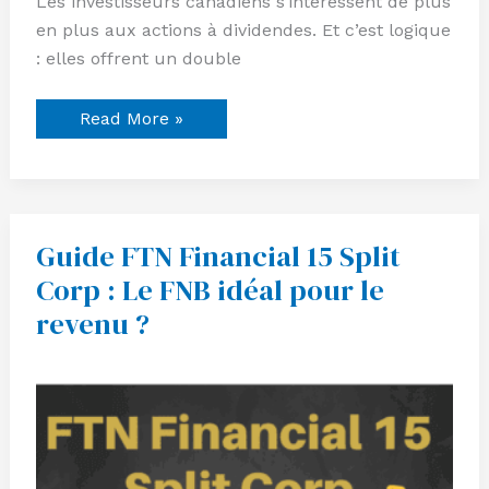
Les investisseurs canadiens s’intéressent de plus
en plus aux actions à dividendes. Et c’est logique
: elles offrent un double
Read More »
Guide FTN Financial 15 Split
Guide
FTN
Corp : Le FNB idéal pour le
Financial
15
revenu ?
Split
Corp
:
Le
FNB
idéal
pour
le
revenu
?