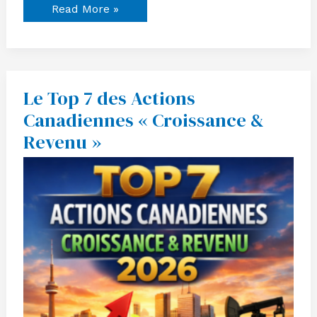
Read More »
Le Top 7 des Actions
Le
Top
Canadiennes « Croissance &
7
des
Revenu »
Actions
Canadiennes
«
Croissance
&
Revenu
»