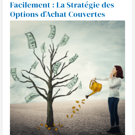
Facilement : La Stratégie des
Revenu
Passif
Options d’Achat Couvertes
Facilement
:
La
Stratégie
des
Options
d’Achat
Couvertes