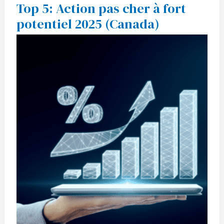
Top 5: Action pas cher à fort
Top
5:
potentiel 2025 (Canada)
Action
pas
cher
à
fort
potentiel
2025
(Canada)