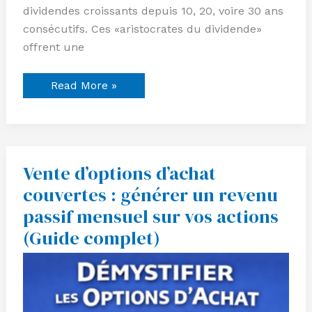
dividendes croissants depuis 10, 20, voire 30 ans
consécutifs. Ces «aristocrates du dividende»
offrent une
Read More »
Vente d’options d’achat
Vente
d’options
couvertes : générer un revenu
d’achat
couvertes
passif mensuel sur vos actions
:
générer
(Guide complet)
un
revenu
passif
mensuel
sur
vos
actions