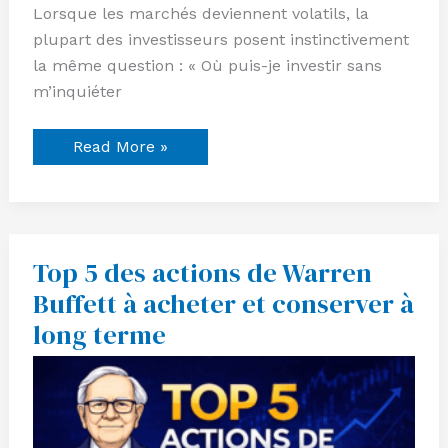
Lorsque les marchés deviennent volatils, la
plupart des investisseurs posent instinctivement
la même question : « Où puis-je investir sans
m’inquiéter
Read More »
Top 5 des actions de Warren
Top
5
Buffett à acheter et conserver à
des
actions
long terme
de
Warren
Buffett
à
acheter
et
conserver
à