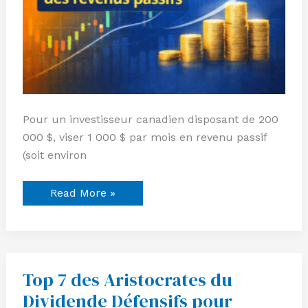
Pour un investisseur canadien disposant de 200
000 $, viser 1 000 $ par mois en revenu passif
(soit environ
Read More »
Top 7 des Aristocrates du
Top
7
Dividende Défensifs pour
des
Aristocrates