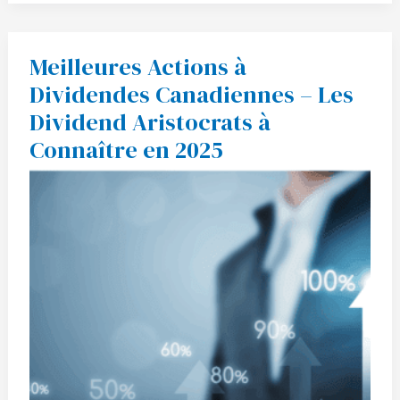
Meilleures Actions à
Meilleures
Actions
Dividendes Canadiennes – Les
à
Dividendes
Dividend Aristocrats à
Canadiennes
–
Connaître en 2025
Les
Dividend
Aristocrats
à
Connaître
en
2025