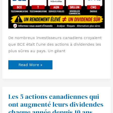
De nombreux investisseurs canadiens croyaient
que BCE était l’une des actions à dividendes les
plus sûres au pays. Un géant
Read More »
Les 5 actions canadiennes qui
Les
5
ont augmenté leurs dividendes
actions
canadiennes
chaque année depuis 10 ans
qui