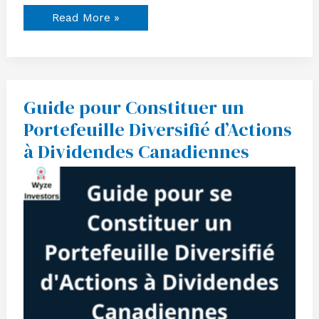
Read More »
Guide pour Constituer un
Guide
pour
Portefeuille Diversifié d’Actions
Constituer
un
à Dividendes Canadiennes
Portefeuille
Diversifié
d’Actions
à
Dividendes
Canadiennes