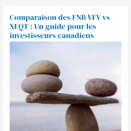
Comparaison des FNB VFV vs
Comparaison
des
XEQT : Un guide pour les
FNB
VFV
investisseurs canadiens
vs
XEQT
:
Un
guide
pour
les
investisseurs
canadiens