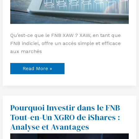
Qu’est-ce que le FNB XAW ? XAW, en tant que
FNB indiciel, offre un accès simple et efficace
aux marchés
Read More »
Pourquoi Investir dans le FNB
Pourquoi
Investir
Tout-en-Un XGRO de iShares :
dans
le
Analyse et Avantages
FNB
Tout-
en-