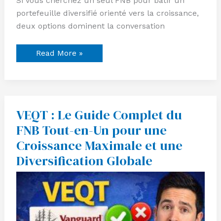
Si vous cherchez un seul FNB pour bâtir un
portefeuille diversifié orienté vers la croissance,
deux options dominent la conversation
Read More »
VEQT : Le Guide Complet du
VEQT
:
FNB Tout-en-Un pour une
Le
Guide
Croissance Maximale et une
Complet
du
Diversification Globale
FNB
Tout-
en-
Un
pour
une
Croissance
Maximale