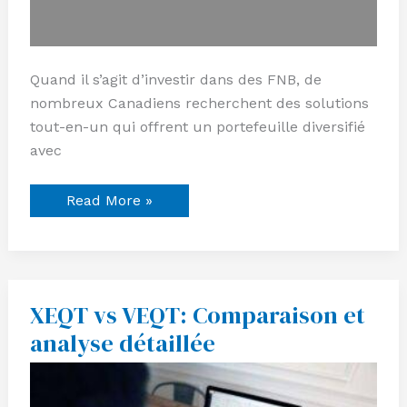
Quand il s’agit d’investir dans des FNB, de
nombreux Canadiens recherchent des solutions
tout-en-un qui offrent un portefeuille diversifié
avec
Read More »
XEQT vs VEQT: Comparaison et
XEQT
vs
analyse détaillée
VEQT:
Comparaison
et
analyse
détaillée