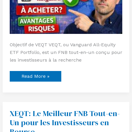
et
une
Diversification
Globale
Objectif de VEQT VEQT, ou Vanguard All-Equity
ETF Portfolio, est un FNB tout-en-un conçu pour
les investisseurs à la recherche
Read More »
XEQT: Le Meilleur FNB Tout-en-
XEQT:
Le
Un pour les Investisseurs en
Meilleur
FNB
Bourse
Tout-