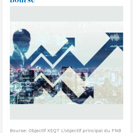
en-
Un
pour
les
Investisseurs
en
Bourse
Bourse: Objectif XEQT L’objectif principal du FNB