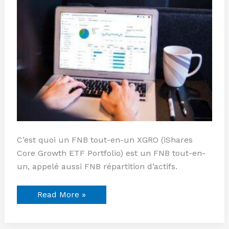
Un
XGRO
de
iShares
:
Analyse
et
Avantages
C’est quoi un FNB tout-en-un XGRO (iShares
Core Growth ETF Portfolio) est un FNB tout-en-
un, appelé aussi FNB répartition d’actifs.
Read More »