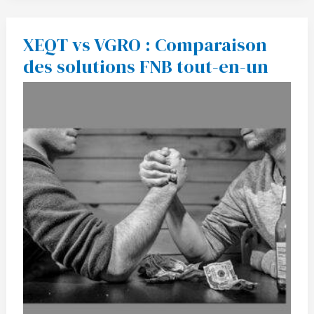
XEQT vs VGRO : Comparaison
XEQT
vs
des solutions FNB tout-en-un
VGRO
:
Comparaison
des
solutions
FNB
tout-
en-
un