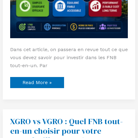
Dans cet article, on passera en revue tout ce que
vous devez savoir pour investir dans les FNB
tout-en-un. Par
Read More »
XGRO vs VGRO : Quel FNB tout-
XGRO
vs
en-un choisir pour votre
VGRO
: