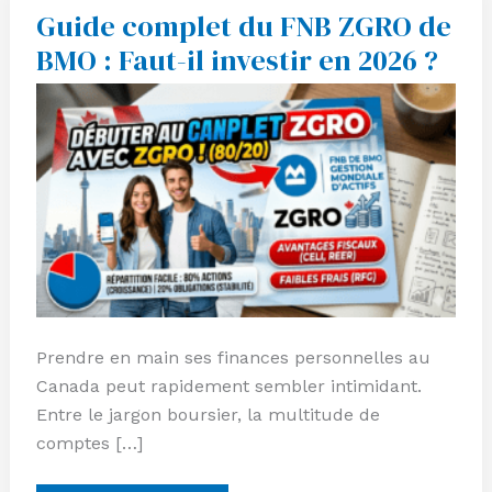
Guide complet du FNB ZGRO de
Guide
complet
BMO : Faut-il investir en 2026 ?
du
FNB
ZGRO
de
BMO
:
Faut-
il
investir
en
2026
?
Prendre en main ses finances personnelles au
Canada peut rapidement sembler intimidant.
Entre le jargon boursier, la multitude de
comptes […]