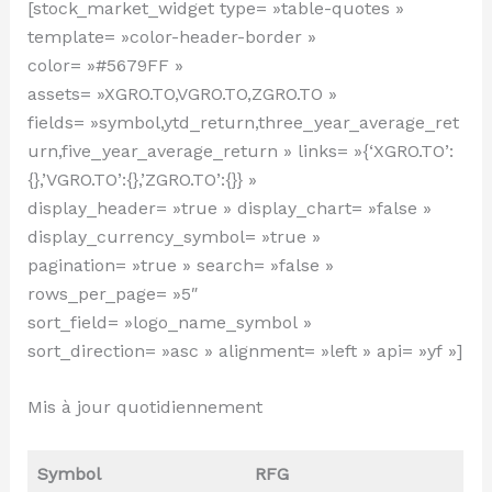
[stock_market_widget type= »table-quotes »
template= »color-header-border »
color= »#5679FF »
assets= »XGRO.TO,VGRO.TO,ZGRO.TO »
fields= »symbol,ytd_return,three_year_average_ret
urn,five_year_average_return » links= »{‘XGRO.TO’:
{},’VGRO.TO’:{},’ZGRO.TO’:{}} »
display_header= »true » display_chart= »false »
display_currency_symbol= »true »
pagination= »true » search= »false »
rows_per_page= »5″
sort_field= »logo_name_symbol »
sort_direction= »asc » alignment= »left » api= »yf »]
Mis à jour quotidiennement
Symbol
RFG