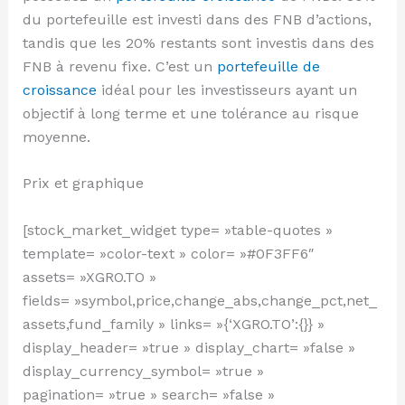
du portefeuille est investi dans des FNB d’actions,
tandis que les 20% restants sont investis dans des
FNB à revenu fixe. C’est un
portefeuille de
croissance
idéal pour les investisseurs ayant un
objectif à long terme et une tolérance au risque
moyenne.
Prix et graphique
[stock_market_widget type= »table-quotes »
template= »color-text » color= »#0F3FF6″
assets= »XGRO.TO »
fields= »symbol,price,change_abs,change_pct,net_
assets,fund_family » links= »{‘XGRO.TO’:{}} »
display_header= »true » display_chart= »false »
display_currency_symbol= »true »
pagination= »true » search= »false »