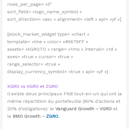
rows_per_page= »5″
sort_field= »logo_name_symbol »
sort_direction= »asc » alignment= »left » api= »yf »]
[stock_market_widget type= »chart »
template= »line » color= »#5679FF »
assets= »XGRO.TO » range= »1mo » interval= »1d »
axes= »true » cursor= »true »
range_selector= »true »
display_currency_symbol= »true » api= »yf »]
XGRO vs VGRO et ZGRO
Il existe deux principaux FNB tout-en-un qui ont la
même répartition du portefeuille (80% d’actions et
20% d’obligations): le
Vanguard Growth – VGRO
et
le
BMO Growth –
ZGRO
.