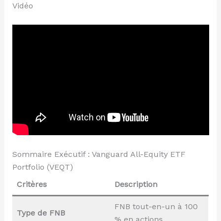
Vidéo
Sommaire Exécutif : Vanguard All-Equity ETF
Portfolio (VEQT)
Critères
Description
FNB tout-en-un à 100
Type de FNB
% en actions