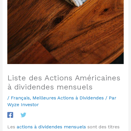
Liste des Actions Américaines
à dividendes mensuels
/
Français
,
Meilleures Actions à Dividendes
/ Par
Wyze Investor
Les
actions à dividendes mensuels
sont des titres