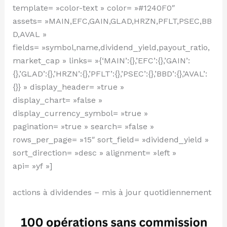
template= »color-text » color= »#1240F0″
assets= »MAIN,EFC,GAIN,GLAD,HRZN,PFLT,PSEC,BB
D,AVAL »
fields= »symbol,name,dividend_yield,payout_ratio,
market_cap » links= »{‘MAIN’:{},’EFC’:{},’GAIN’:
{},’GLAD’:{},’HRZN’:{},’PFLT’:{},’PSEC’:{},’BBD’:{},’AVAL’:
{}} » display_header= »true »
display_chart= »false »
display_currency_symbol= »true »
pagination= »true » search= »false »
rows_per_page= »15″ sort_field= »dividend_yield »
sort_direction= »desc » alignment= »left »
api= »yf »]
actions à dividendes – mis à jour quotidiennement