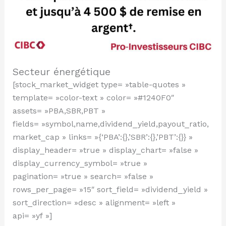
Secteur énergétique
[stock_market_widget type= »table-quotes »
template= »color-text » color= »#1240F0″
assets= »PBA,SBR,PBT »
fields= »symbol,name,dividend_yield,payout_ratio,
market_cap » links= »{‘PBA’:{},’SBR’:{},’PBT’:{}} »
display_header= »true » display_chart= »false »
display_currency_symbol= »true »
pagination= »true » search= »false »
rows_per_page= »15″ sort_field= »dividend_yield »
sort_direction= »desc » alignment= »left »
api= »yf »]