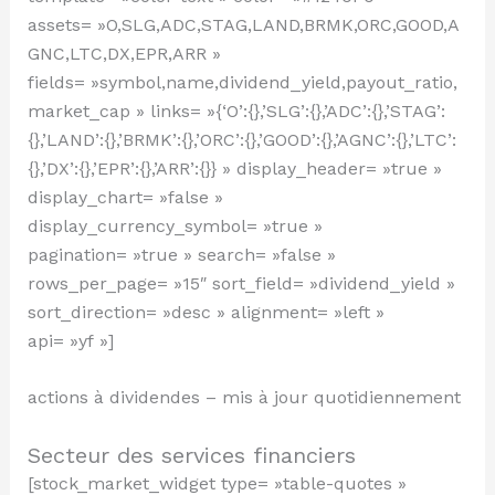
assets= »O,SLG,ADC,STAG,LAND,BRMK,ORC,GOOD,A
GNC,LTC,DX,EPR,ARR »
fields= »symbol,name,dividend_yield,payout_ratio,
market_cap » links= »{‘O’:{},’SLG’:{},’ADC’:{},’STAG’:
{},’LAND’:{},’BRMK’:{},’ORC’:{},’GOOD’:{},’AGNC’:{},’LTC’:
{},’DX’:{},’EPR’:{},’ARR’:{}} » display_header= »true »
display_chart= »false »
display_currency_symbol= »true »
pagination= »true » search= »false »
rows_per_page= »15″ sort_field= »dividend_yield »
sort_direction= »desc » alignment= »left »
api= »yf »]
actions à dividendes – mis à jour quotidiennement
Secteur des services financiers
[stock_market_widget type= »table-quotes »