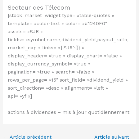
Secteur des Télecom
[stock_market_widget type= »table-quotes »
template= »color-text » color= »#1240F0″
assets= »SJR »
fields= »symbol,name,dividend_yield,payout_ratio,
market_cap » links= »{‘SJR’:{}} »
display_header= »true » display_chart= »false »
display_currency_symbol= »true »
pagination= »true » search= »false »
rows_per_page= »15″ sort_field= »dividend_yield »
sort_direction= »desc » alignment= »left »
api= »yf »]
actions à dividendes – mis à jour quotidiennement
←
Article précédent
Article suivant
→