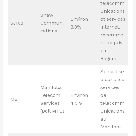
télécomm
unications
Shaw
Environ
et services
SJR.B
Communi
3.8%
internet,
cations
récemme
nt acquis
par
Rogers.
Spécialisé
e dans les
Manitoba
services
Telecom
Environ
de
MBT
Services
4.0%
télécomm
(Bell MTS)
unications
au
Manitoba.