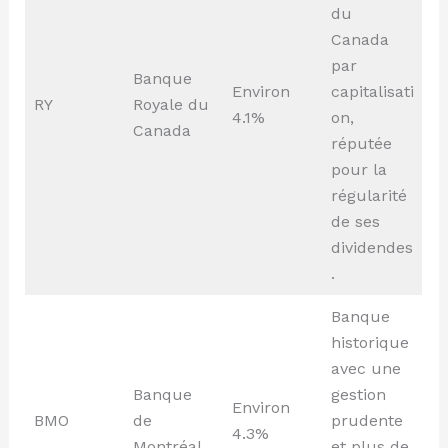
du
Canada
par
Banque
Environ
capitalisati
RY
Royale du
4.1%
on,
Canada
réputée
pour la
régularité
de ses
dividendes
.
Banque
historique
avec une
Banque
gestion
Environ
BMO
de
prudente
4.3%
Montréal
et plus de