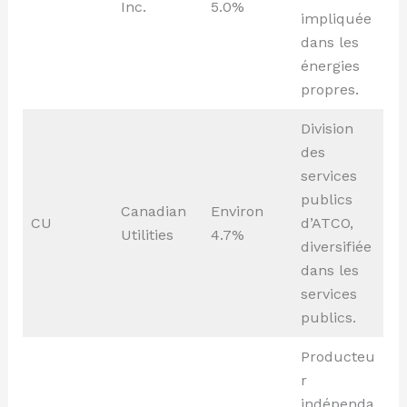
Inc.
5.0%
impliquée
dans les
énergies
propres.
Division
des
services
publics
Canadian
Environ
CU
d’ATCO,
Utilities
4.7%
diversifiée
dans les
services
publics.
Producteu
r
indépenda