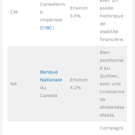
avec un
Canadienn
Environ
solide
CM
e
5.5%
historique
Impériale
de
(
CIBC
)
stabilité
financière.
Bien
positionné
e au
Banque
Québec,
Nationale
Environ
NA
avec une
du
4.2%
croissance
Canada
de
dividendes
stable.
Compagni