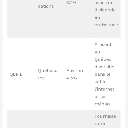
3.2%
avec un
cations
dividende
en
croissance
.
Présent
au
Québec,
diversifié
Quebecor
Environ
QBR.B
dans le
Inc.
4.5%
câble,
l’internet,
et les
médias.
Fournisse
ur de