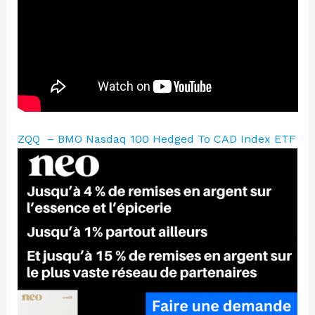
ZQQ – BMO Nasdaq 100 Hedged To CAD Index ETF