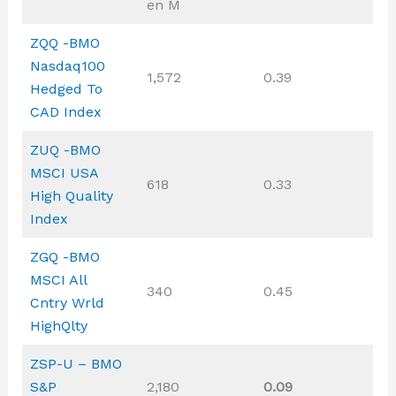
en M
ZQQ -BMO
Nasdaq100
1,572
0.39
Hedged To
CAD Index
ZUQ -BMO
MSCI USA
618
0.33
High Quality
Index
ZGQ -BMO
MSCI All
340
0.45
Cntry Wrld
HighQlty
ZSP-U – BMO
S&P
2,180
0.09