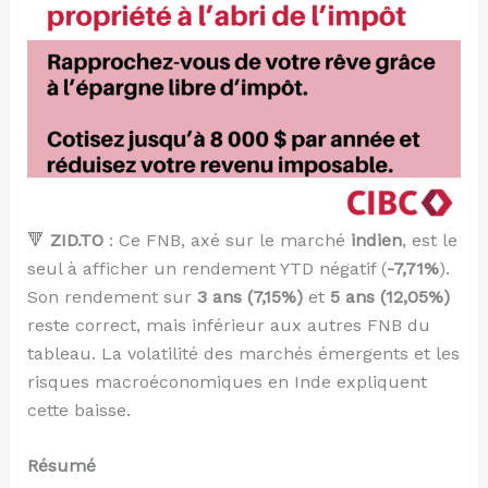
🔻
ZID.TO
: Ce FNB, axé sur le marché
indien
, est le
seul à afficher un rendement YTD négatif (
-7,71%
).
Son rendement sur
3 ans (7,15%)
et
5 ans (12,05%)
reste correct, mais inférieur aux autres FNB du
tableau. La volatilité des marchés émergents et les
risques macroéconomiques en Inde expliquent
cette baisse.
Résumé