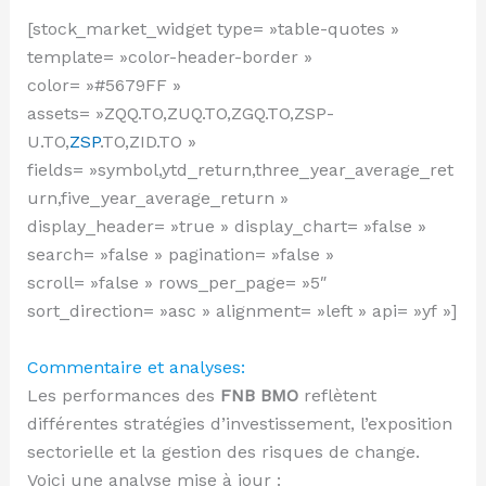
[stock_market_widget type= »table-quotes »
template= »color-header-border »
color= »#5679FF »
assets= »ZQQ.TO,ZUQ.TO,ZGQ.TO,ZSP-
U.TO,
ZSP
.TO,ZID.TO »
fields= »symbol,ytd_return,three_year_average_ret
urn,five_year_average_return »
display_header= »true » display_chart= »false »
search= »false » pagination= »false »
scroll= »false » rows_per_page= »5″
sort_direction= »asc » alignment= »left » api= »yf »]
Commentaire et analyses:
Les performances des
FNB BMO
reflètent
différentes stratégies d’investissement, l’exposition
sectorielle et la gestion des risques de change.
Voici une analyse mise à jour :