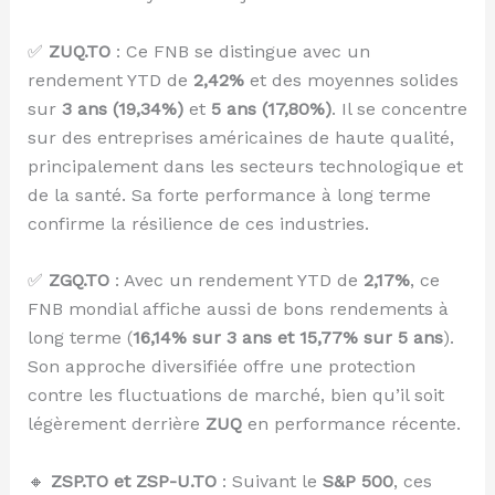
✅
ZUQ.TO
: Ce FNB se distingue avec un
rendement YTD de
2,42%
et des moyennes solides
sur
3 ans (19,34%)
et
5 ans (17,80%)
. Il se concentre
sur des entreprises américaines de haute qualité,
principalement dans les secteurs technologique et
de la santé. Sa forte performance à long terme
confirme la résilience de ces industries.
✅
ZGQ.TO
: Avec un rendement YTD de
2,17%
, ce
FNB mondial affiche aussi de bons rendements à
long terme (
16,14% sur 3 ans et 15,77% sur 5 ans
).
Son approche diversifiée offre une protection
contre les fluctuations de marché, bien qu’il soit
légèrement derrière
ZUQ
en performance récente.
🔸
ZSP.TO et ZSP-U.TO
: Suivant le
S&P 500
, ces