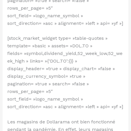
pagination= »true » search= »false »
rows_per_page= »5″
sort_field= »logo_name_symbol »
sort_direction= »asc » alignment= »left » api= »yf »]
[stock_market_widget type= »table-quotes »
template= »basic » assets= »DOL.TO »
fields= »symbol,dividend_yield,52_week_low,52_we
ek_high » links= »{‘DOL.TO’:{}} »
display_header= »true » display_chart= »false »
display_currency_symbol= »true »
pagination= »true » search= »false »
rows_per_page= »5″
sort_field= »logo_name_symbol »
sort_direction= »asc » alignment= »left » api= »yf »]
Les magasins de Dollarama ont bien fonctionné
pendant la pandémie. En effet, leurs magasins