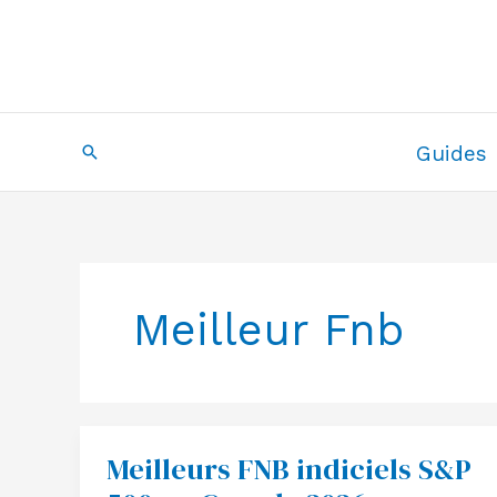
Aller
au
contenu
Recherche
Guides
Meilleur Fnb
Meilleurs FNB indiciels S&P
Meilleurs
FNB
indiciels