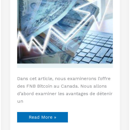
Monnaie
Dans cet article, nous examinerons l’offre
des FNB Bitcoin au Canada. Nous allons
d’abord examiner les avantages de détenir
un
Read More »