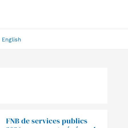
English
FNB de services publics
FNB
de
services