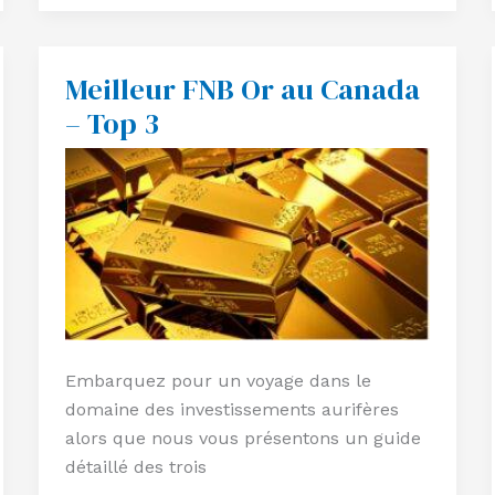
Meilleur FNB Or au Canada
Meilleur
FNB
– Top 3
Or
au
Canada
–
Top
3
Embarquez pour un voyage dans le
domaine des investissements aurifères
alors que nous vous présentons un guide
détaillé des trois