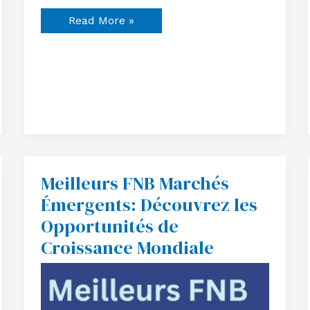
Read More »
Meilleurs FNB Marchés
Meilleurs
FNB
Émergents: Découvrez les
Marchés
Émergents:
Opportunités de
Découvrez
les
Croissance Mondiale
Opportunités
de
Croissance
Mondiale