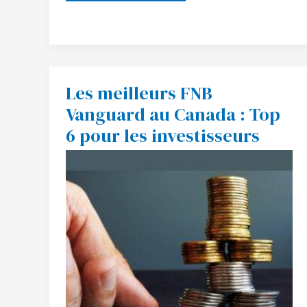
Les meilleurs FNB
Les
meilleurs
Vanguard au Canada : Top
FNB
Vanguard
6 pour les investisseurs
au
Canada
:
Top
6
pour
les
investisseurs