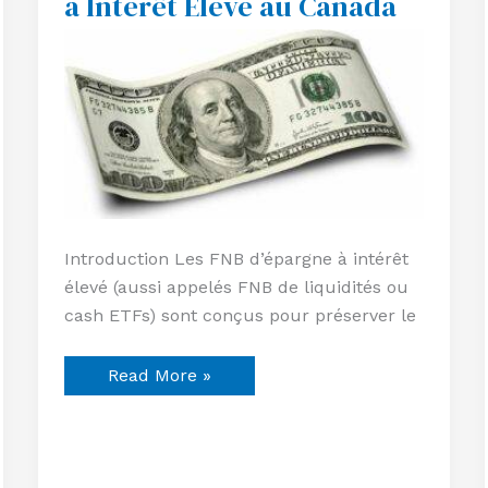
à Intérêt Élevé au Canada
Épargne
à
Intérêt
Élevé
au
Canada
Introduction Les FNB d’épargne à intérêt
élevé (aussi appelés FNB de liquidités ou
cash ETFs) sont conçus pour préserver le
Read More »