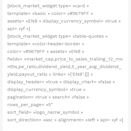
[stock_market_widget type= »card »
template= »basic » color= »#5679FF »
assets= »ENB » display_currency_symbol= »true »
api= »yf »]
[stock_market_widget type= »table-quotes »
template= »color-header-border »
color= »#5679FF » assets= »ENB »
fields= »market_cap,price_to_sales_trailing_12_mo
nths,pe_ratio,dividend_yield,5_year_avg_dividend_
yield,payout_ratio » links= »{‘ENB’:{}} »
display_header= »true » display_chart= »false »
display_currency_symbol= »true »
pagination= »true » search= »false »
rows_per_page= »5″
sort_field= »logo_name_symbol »
sort_direction= »asc » alignment= »left » api= »yf »]