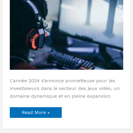
Investir
en
2024
:
Guide
pour
Investisseurs
L’année 2024 s’annonce prometteuse pour les
investisseurs dans le secteur des jeux vidéo, un
domaine dynamique et en pleine expansion.
Read More »