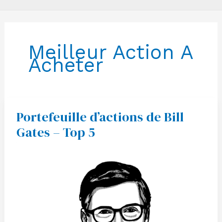
Meilleur Action A
Acheter
Portefeuille d’actions de Bill
Portefeuille
d’actions
Gates – Top 5
de
Bill
Gates
–
Top
5