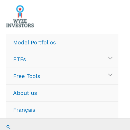
Skip
to
content
Model Portfolios
ETFs
Free Tools
About us
Français
Search