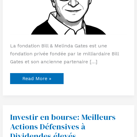
La fondation Bill & Melinda Gates est une
fondation privée fondée par le milliardaire Bill
Gates et son ancienne partenaire […]
Read More »
Investir en bourse: Meilleurs
Investir
en
Actions Défensives à
bourse:
Meilleurs
Dividendes élevés
Actions