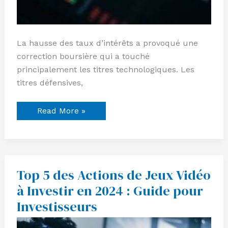
La hausse des taux d’intérêts a provoqué une
correction boursière qui a touché
principalement les titres technologiques. Les
titres défensives,
Read More »
Top 5 des Actions de Jeux Vidéo
Top
5
à Investir en 2024 : Guide pour
des
Actions
Investisseurs
de
Jeux
Vidéo
à