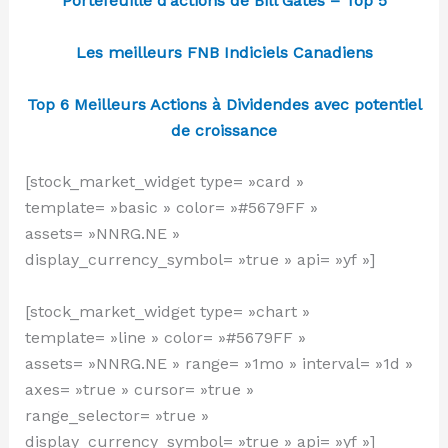
Portefeuille d’actions de Bill Gates – Top 5
Les meilleurs FNB Indiciels Canadiens
Top 6 Meilleurs Actions à Dividendes avec potentiel
de croissance
[stock_market_widget type= »card »
template= »basic » color= »#5679FF »
assets= »NNRG.NE »
display_currency_symbol= »true » api= »yf »]
[stock_market_widget type= »chart »
template= »line » color= »#5679FF »
assets= »NNRG.NE » range= »1mo » interval= »1d »
axes= »true » cursor= »true »
range_selector= »true »
display_currency_symbol= »true » api= »yf »]