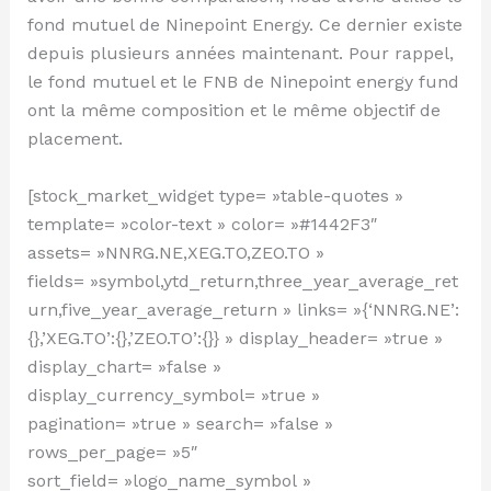
fond mutuel de Ninepoint Energy. Ce dernier existe
depuis plusieurs années maintenant. Pour rappel,
le fond mutuel et le FNB de Ninepoint energy fund
ont la même composition et le même objectif de
placement.
[stock_market_widget type= »table-quotes »
template= »color-text » color= »#1442F3″
assets= »NNRG.NE,XEG.TO,ZEO.TO »
fields= »symbol,ytd_return,three_year_average_ret
urn,five_year_average_return » links= »{‘NNRG.NE’:
{},’XEG.TO’:{},’ZEO.TO’:{}} » display_header= »true »
display_chart= »false »
display_currency_symbol= »true »
pagination= »true » search= »false »
rows_per_page= »5″
sort_field= »logo_name_symbol »