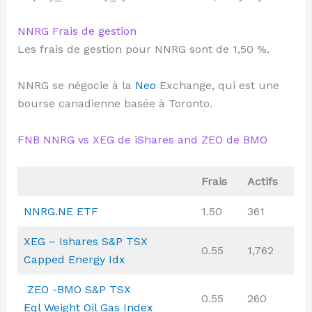
NNRG Frais de gestion
Les frais de gestion pour NNRG sont de 1,50 %.
NNRG se négocie à la
Neo
Exchange, qui est une
bourse canadienne basée à Toronto.
FNB NNRG vs XEG de iShares and ZEO de BMO
Frais
Actifs
NNRG.NE ETF
1.50
361
XEG – Ishares S&P TSX
0.55
1,762
Capped Energy Idx
ZEO -BMO S&P TSX
0.55
260
Eql Weight Oil Gas Index