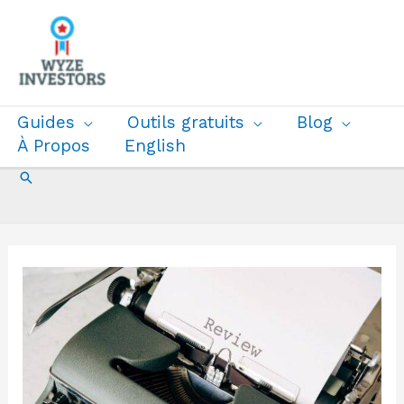
Aller
au
contenu
Guides
Outils gratuits
Blog
À Propos
English
Recherche