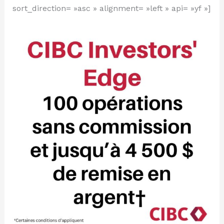
sort_direction= »asc » alignment= »left » api= »yf »]