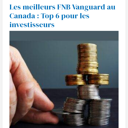
Les meilleurs FNB Vanguard au
Les
meilleurs
Canada : Top 6 pour les
FNB
Vanguard
investisseurs
au
Canada
:
Top
6
pour
les
investisseurs