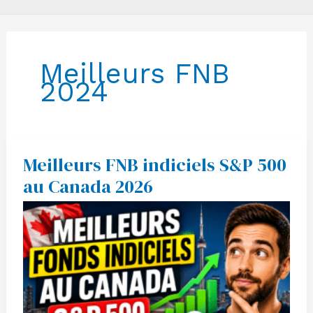
Meilleurs FNB
2024
Meilleurs FNB indiciels S&P 500
Meilleurs
FNB
au Canada 2026
indiciels
S&P
500
au
Canada
2026