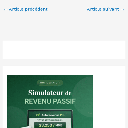
←
Article précédent
Article suivant
→