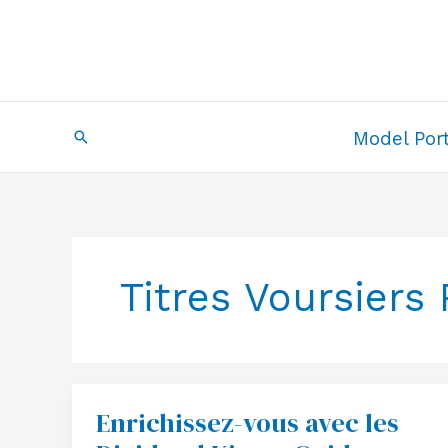
Skip
to
content
Search
Model Port
Titres Voursier
Enrichissez-vous avec les
Enrichissez-
vous
avec