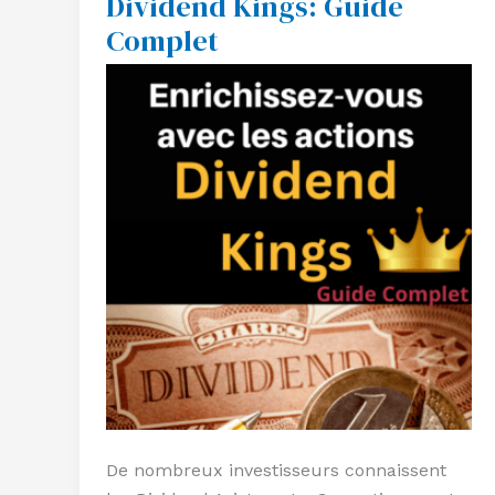
Dividend Kings: Guide
les
Complet
Dividend
Kings:
Guide
Complet
De nombreux investisseurs connaissent