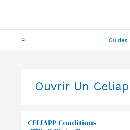
Aller
au
contenu
Recherche
Guides
Ouvrir Un Celia
CELIAPP Conditions
CELIAPP
Conditions
d’Éligibilité