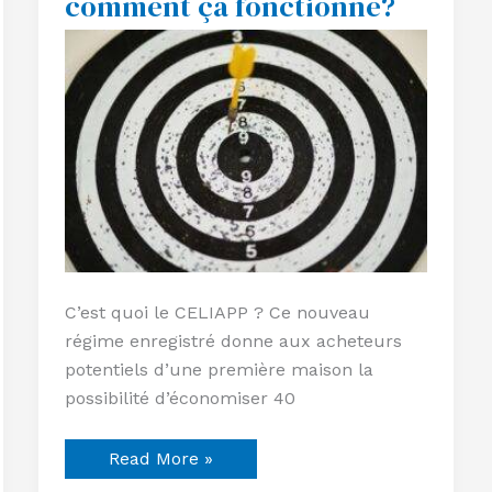
comment ça fonctionne?
CELIAPP
et
comment
ça
fonctionne?
C’est quoi le CELIAPP ? Ce nouveau
régime enregistré donne aux acheteurs
potentiels d’une première maison la
possibilité d’économiser 40
Read More »