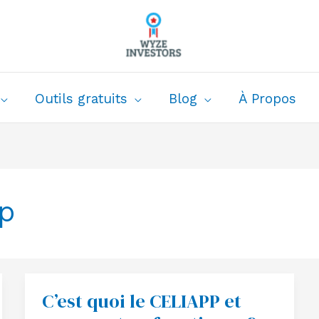
Outils gratuits
Blog
À Propos
pp
C’est quoi le CELIAPP et
C’est
quoi
le