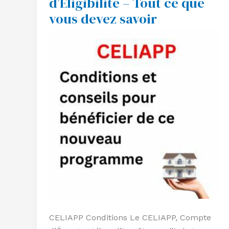
d’Éligibilité – Tout ce que
–
vous devez savoir
Tout
ce
que
vous
devez
savoir
CELIAPP Conditions Le CELIAPP, Compte