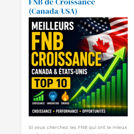
FNB de Croissance
10
(Canada/USA)
Meilleurs
FNB
de
Croissance
(Canada/USA)
Si vous cherchez les FNB qui ont le mieux