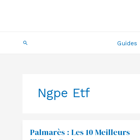
Aller
au
contenu
Recherche
Guides
Ngpe Etf
Palmarès : Les 10 Meilleurs
Palmarès
:
Les