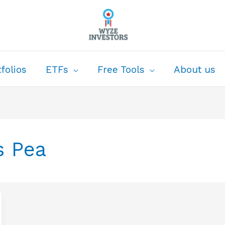
folios
ETFs
Free Tools
About us
s Pea