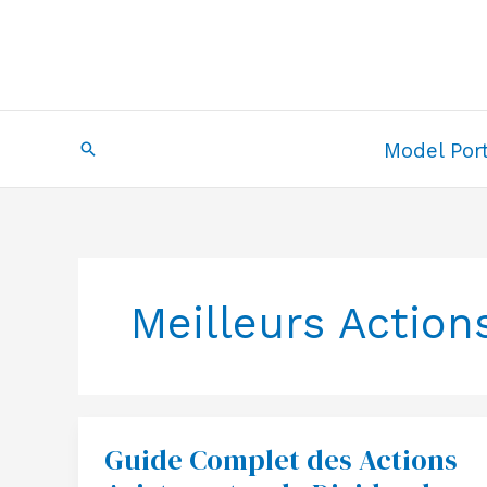
Skip
to
content
Search
Model Port
Meilleurs Action
Guide Complet des Actions
Guide
Complet
des