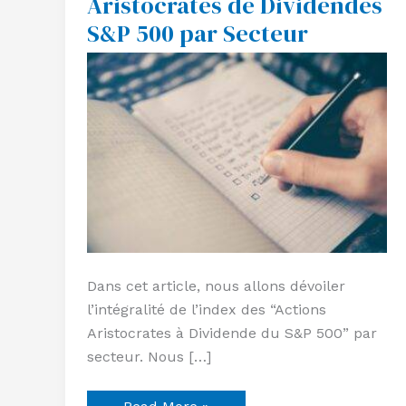
Aristocrates de Dividendes
Actions
S&P 500 par Secteur
Aristocrates
de
Dividendes
S&P
500
par
Secteur
Dans cet article, nous allons dévoiler
l’intégralité de l’index des “Actions
Aristocrates à Dividende du S&P 500” par
secteur. Nous […]