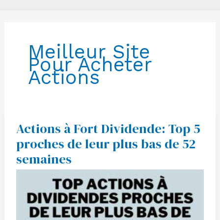
Meilleur Site
Pour Acheter
Actions
Actions à Fort Dividende: Top 5
Actions
à
proches de leur plus bas de 52
Fort
Dividende:
semaines
Top
5
proches
de
leur
plus
bas
de
52