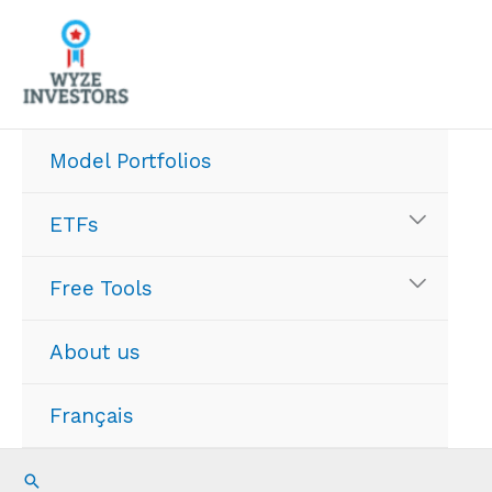
Skip
to
content
Model Portfolios
ETFs
Free Tools
About us
Français
Search