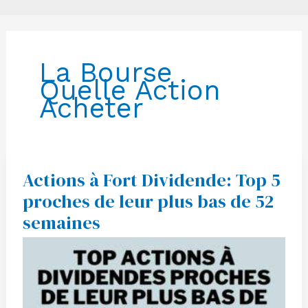
La Bourse
Quelle Action
Acheter
Actions à Fort Dividende: Top 5
Actions
à
proches de leur plus bas de 52
Fort
Dividende:
semaines
Top
5
proches
de
leur
plus
bas
de
52