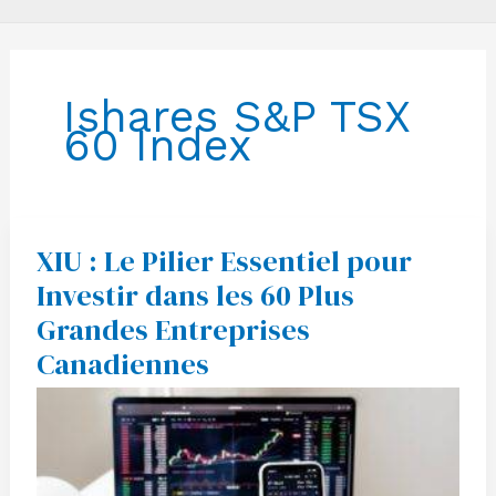
Ishares S&P TSX
60 Index
XIU : Le Pilier Essentiel pour
XIU
:
Investir dans les 60 Plus
Le
Pilier
Grandes Entreprises
Essentiel
pour
Canadiennes
Investir
dans
les
60
Plus
Grandes
Entreprises
Canadiennes