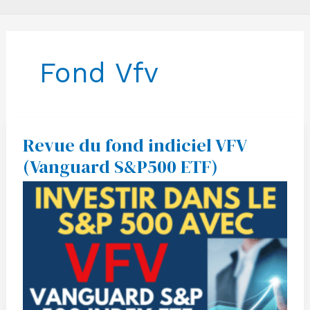
Fond Vfv
Revue du fond indiciel VFV
Revue
du
(Vanguard S&P500 ETF)
fond
indiciel
VFV
(Vanguard
S&P500
ETF)