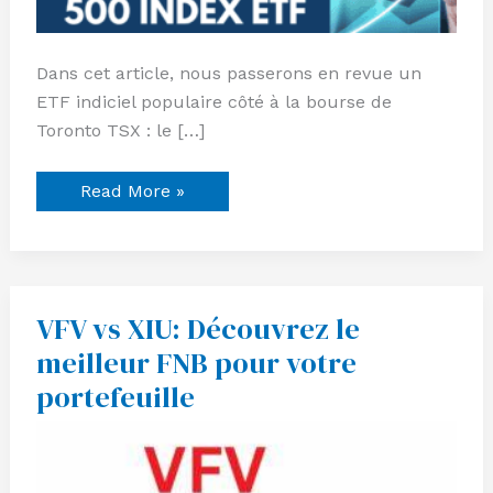
Dans cet article, nous passerons en revue un
ETF indiciel populaire côté à la bourse de
Toronto TSX : le […]
Read More »
VFV vs XIU: Découvrez le
VFV
vs
meilleur FNB pour votre
XIU:
Découvrez
portefeuille
le
meilleur
FNB
pour
votre
portefeuille