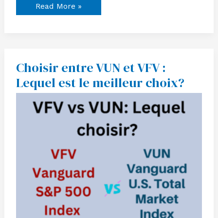
Read More »
Choisir entre VUN et VFV :
Choisir
entre
Lequel est le meilleur choix?
VUN
et
VFV
:
Lequel
est
le
meilleur
choix?