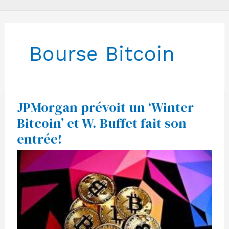
Bourse Bitcoin
JPMorgan prévoit un ‘Winter
JPMorgan
prévoit
Bitcoin’ et W. Buffet fait son
un
‘Winter
entrée!
Bitcoin’
et
W.
Buffet
fait
son
entrée!