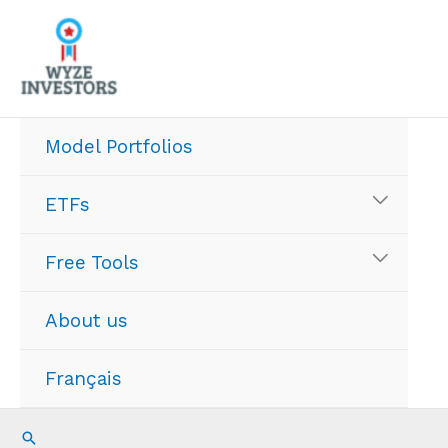
Skip
to
content
Model Portfolios
ETFs
Free Tools
About us
Français
Search