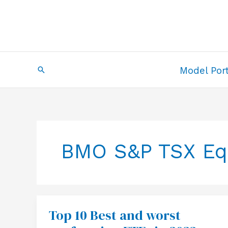
Skip
to
content
Search
Model Port
BMO S&P TSX Eql
Top 10 Best and worst
Top
10
Best