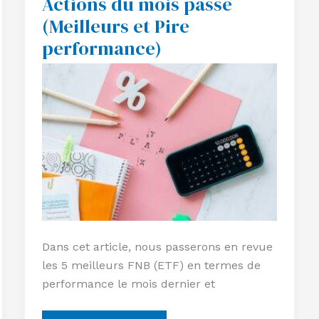
Actions du mois passé
5
(Meilleurs et Pire
FNB
Actions
performance)
du
mois
passé
(Meilleurs
et
Pire
performance)
Dans cet article, nous passerons en revue
les 5 meilleurs FNB (ETF) en termes de
performance le mois dernier et