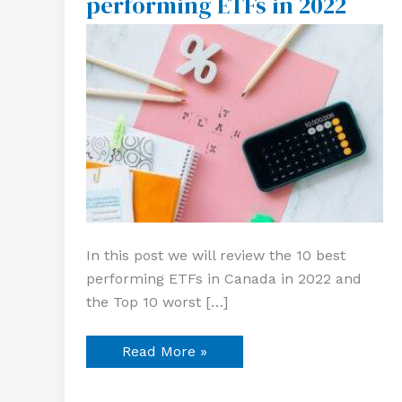
performing ETFs in 2022
and
worst
performing
ETFs
in
2022
In this post we will review the 10 best
performing ETFs in Canada in 2022 and
the Top 10 worst […]
Read More »