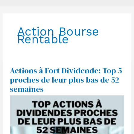
Action Bourse
Rentable
Actions à Fort Dividende: Top 5
Actions
à
proches de leur plus bas de 52
Fort
Dividende:
semaines
Top
5
proches
de
leur
plus
bas
de
52
semaines