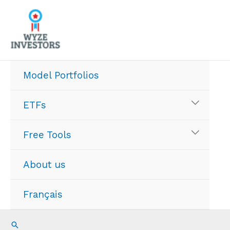
Skip
to
content
Model Portfolios
ETFs
Free Tools
About us
Français
Search