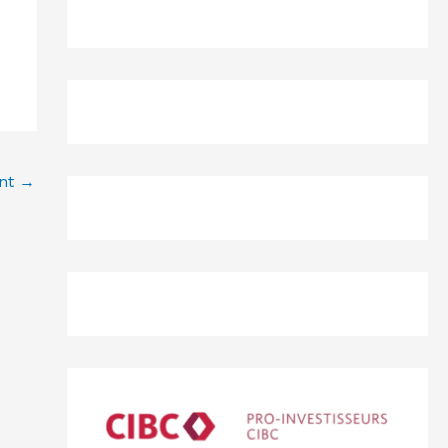
ant
→