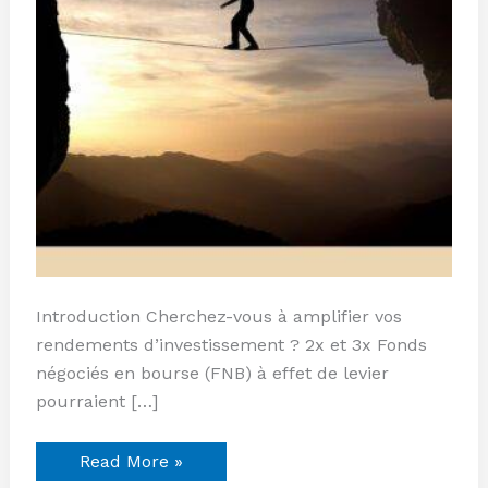
mouvements
de
marché
Introduction Cherchez-vous à amplifier vos
rendements d’investissement ? 2x et 3x Fonds
négociés en bourse (FNB) à effet de levier
pourraient […]
Read More »