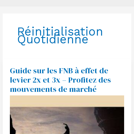
Réinitialisation
Quotidienne
Guide sur les FNB à effet de
Guide
sur
levier 2x et 3x – Profitez des
les
FNB
mouvements de marché
à
effet
de
levier
2x
et
3x
–
Profitez
des