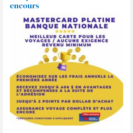
encours
la
Banque
Nationale
–
Offre
encours