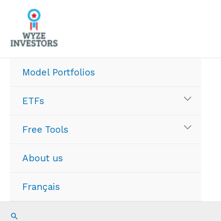
Skip
to
content
Model Portfolios
ETFs
Free Tools
About us
Français
Search