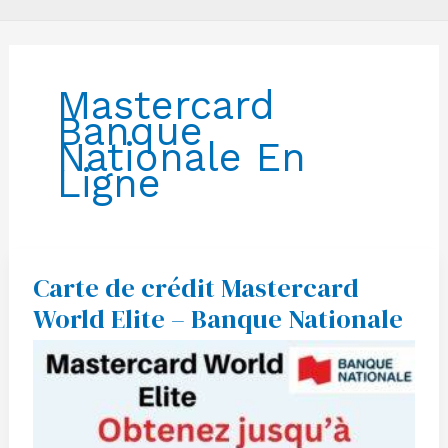
Mastercard
Banque
Nationale En
Ligne
Carte de crédit Mastercard
Carte
de
World Elite – Banque Nationale
crédit
Mastercard
World
Elite
–
Banque
Nationale