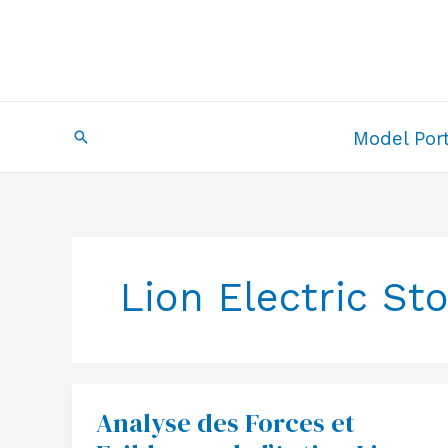
Skip
to
content
Search
Model Port
Lion Electric St
Analyse des Forces et
Analyse
des
Forces