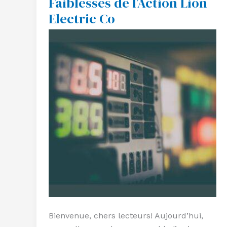
Faiblesses de l’Action Lion
et
Electric Co
Faiblesses
de
l’Action
Lion
Electric
Co
Bienvenue, chers lecteurs! Aujourd’hui,