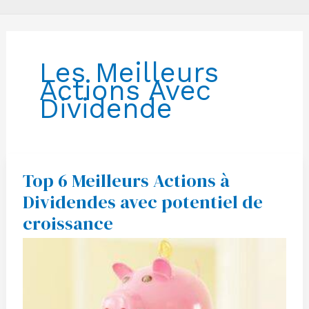
Les Meilleurs
Actions Avec
Dividende
Top 6 Meilleurs Actions à
Top
6
Dividendes avec potentiel de
Meilleurs
Actions
croissance
à
Dividendes
avec
potentiel
de
croissance