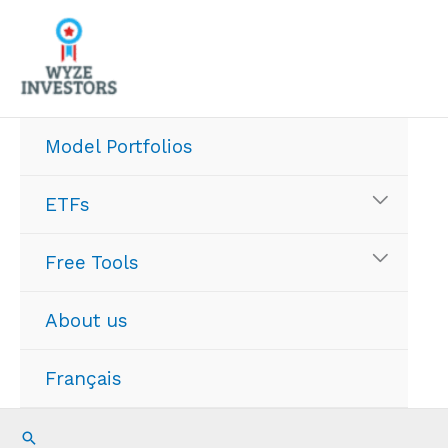
Skip
to
content
Model Portfolios
ETFs
Free Tools
About us
Français
Search