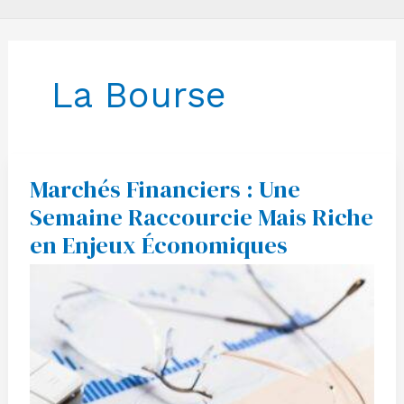
La Bourse
Marchés Financiers : Une
Marchés
Financiers
Semaine Raccourcie Mais Riche
:
Une
en Enjeux Économiques
Semaine
Raccourcie
Mais
Riche
en
Enjeux
Économiques