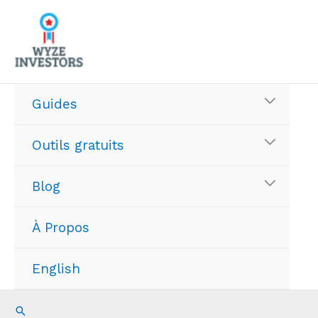
Aller
au
contenu
Guides
Outils gratuits
Blog
À Propos
English
Recherche