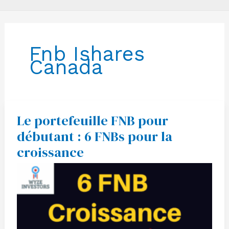
Fnb Ishares
Canada
Le portefeuille FNB pour
Le
portefeuille
débutant : 6 FNBs pour la
FNB
pour
croissance
débutant
:
6
FNBs
pour
la
croissance