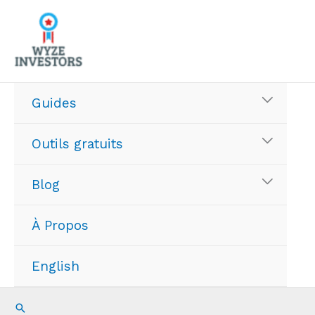
Aller
au
contenu
Guides
Outils gratuits
Blog
À Propos
English
Recherche