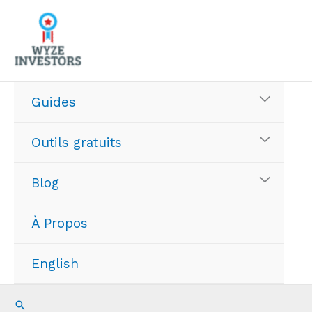
Aller
au
contenu
Guides
Outils gratuits
Blog
À Propos
English
Recherche