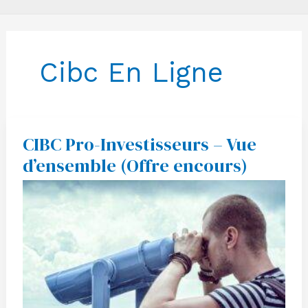
Cibc En Ligne
CIBC Pro-Investisseurs – Vue
CIBC
Pro-
d’ensemble (Offre encours)
Investisseurs
–
Vue
d’ensemble
(Offre
encours)