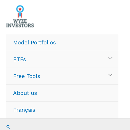
Skip
to
content
Model Portfolios
ETFs
Free Tools
About us
Français
Search