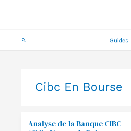
Aller
au
contenu
Recherche
Guides
Cibc En Bourse
Analyse de la Banque CIBC
Analyse
de
la