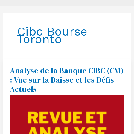
Cibc Bourse
Toronto
Analyse de la Banque CIBC (CM)
Analyse
de
: Vue sur la Baisse et les Défis
la
Banque
Actuels
CIBC
(CM)
:
Vue
sur
la
Baisse
et
les
Défis