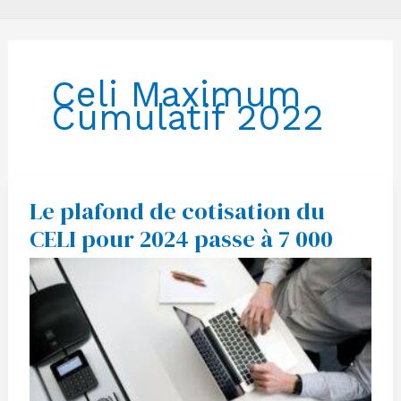
Celi Maximum
Cumulatif 2022
Le plafond de cotisation du
Le
plafond
CELI pour 2024 passe à 7 000
de
cotisation
du
CELI
pour
2024
passe
à
7
000