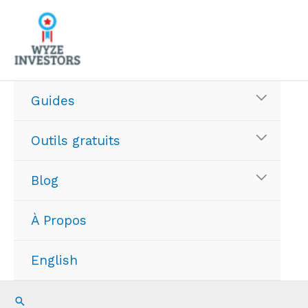
Aller
au
contenu
Guides
Outils gratuits
Blog
À Propos
English
Recherche