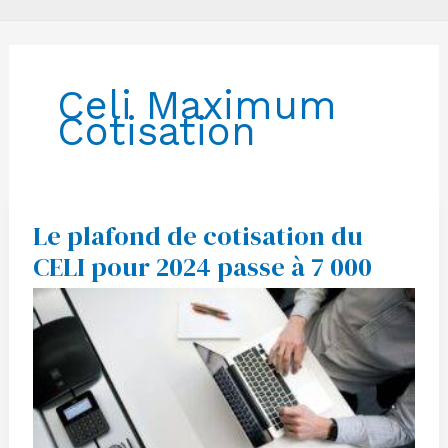
Celi Maximum
Cotisation
Le plafond de cotisation du
Le
plafond
CELI pour 2024 passe à 7 000
de
cotisation
du
CELI
pour
2024
passe
à
7
000