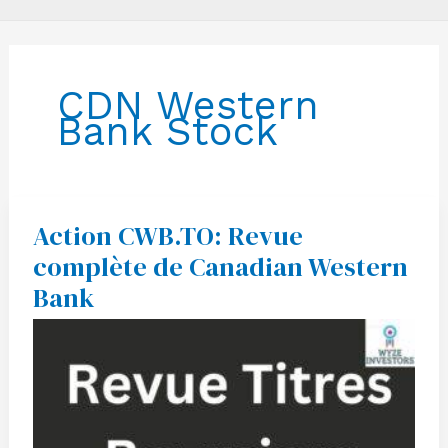
CDN Western
Bank Stock
Action CWB.TO: Revue
Action
CWB.TO:
complète de Canadian Western
Revue
complète
Bank
de
Canadian
Western
Bank