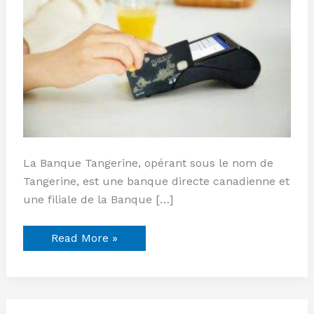
remise
en
argent)
La Banque Tangerine, opérant sous le nom de
Tangerine, est une banque directe canadienne et
une filiale de la Banque […]
Read More »