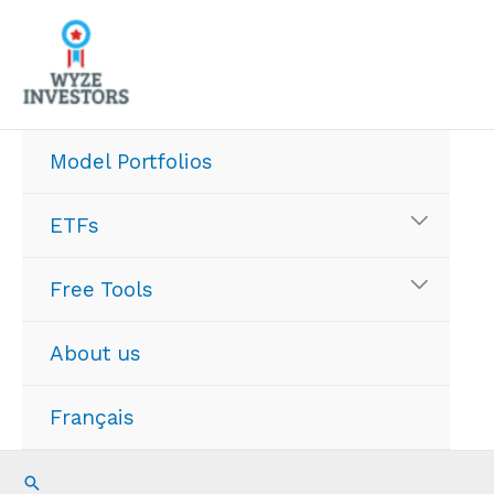
Skip
to
content
Model Portfolios
ETFs
Free Tools
About us
Français
Search