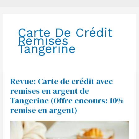
Carte De Crédit
Remises
Tangerine
Revue: Carte de crédit avec
Revue:
Carte
remises en argent de
de
crédit
Tangerine (Offre encours: 10%
avec
remises
remise en argent)
en
argent
de
Tangerine
(Offre
encours:
10%