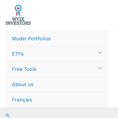
Skip
to
content
Model Portfolios
ETFs
Free Tools
About us
Français
Search