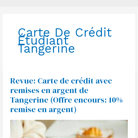
Carte De Crédit
Étudiant
Tangerine
Revue: Carte de crédit avec
Revue:
Carte
remises en argent de
de
crédit
Tangerine (Offre encours: 10%
avec
remises
remise en argent)
en
argent
de
Tangerine
(Offre
encours:
10%