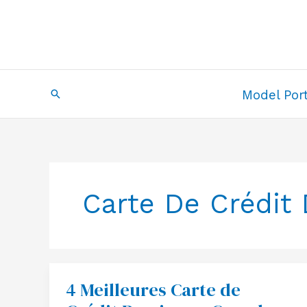
Skip
to
content
Search
Model Port
Carte De Crédit
4 Meilleures Carte de
4
Meilleures
Carte