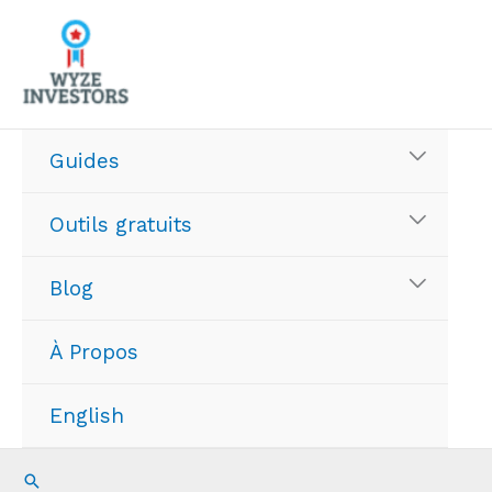
Aller
au
contenu
Guides
Outils gratuits
Blog
À Propos
English
Recherche