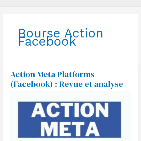
Bourse Action
Facebook
Action Meta Platforms
Action
Meta
(Facebook) : Revue et analyse
Platforms
(Facebook)
:
Revue
et
analyse