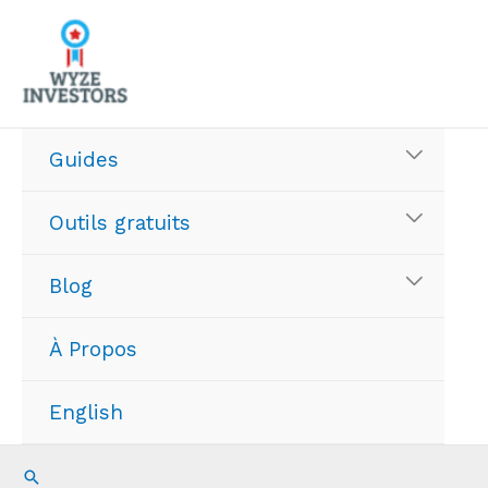
Aller
au
contenu
Guides
Outils gratuits
Blog
À Propos
English
Recherche