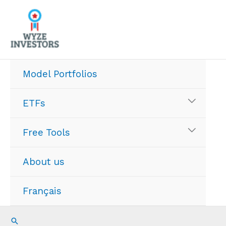
Skip
to
content
Model Portfolios
ETFs
Free Tools
About us
Français
Search