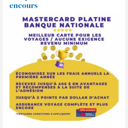
encours
la
Banque
Nationale
–
Offre
encours