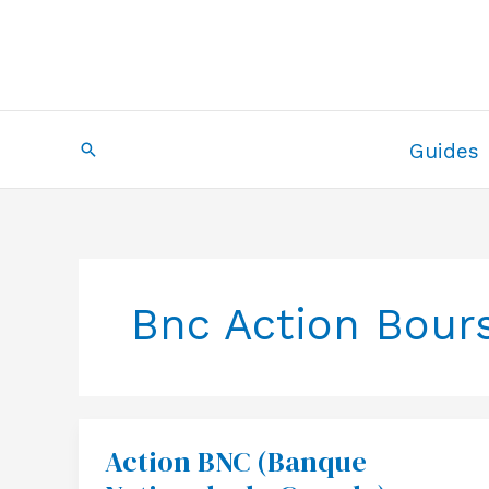
Aller
au
contenu
Recherche
Guides
Bnc Action Bour
Action BNC (Banque
Action
BNC
(Banque