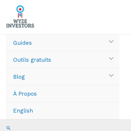
Aller
au
contenu
Guides
Outils gratuits
Blog
À Propos
English
Recherche