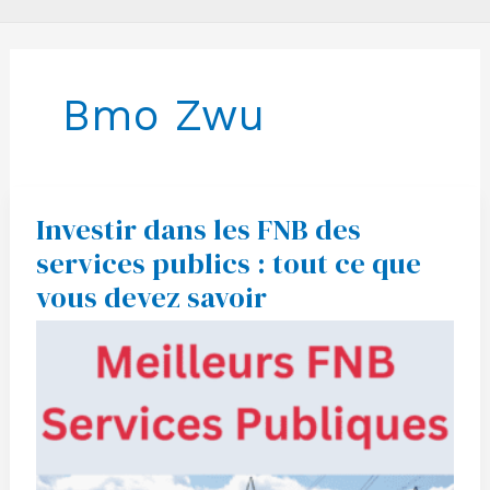
Bmo Zwu
Investir dans les FNB des
Investir
dans
services publics : tout ce que
les
FNB
vous devez savoir
des
services
publics
:
tout
ce
que
vous
devez
savoir