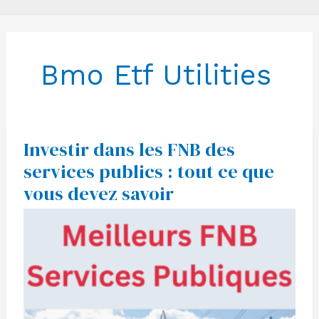
Bmo Etf Utilities
Investir dans les FNB des
Investir
dans
services publics : tout ce que
les
FNB
vous devez savoir
des
services
publics
:
tout
ce
que
vous
devez
savoir